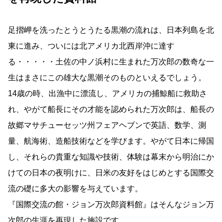
再現した資料館
足摺岬を洗ったとうとうたる黒潮の流れは、日本列島を北
東に進み、ついには北アメリカ北西岸沖に達す
る・・・・・土佐の中ノ浜村に生まれた万次郎の数奇な一
生はまさにこの雄大な黒潮そのものといえるでしょう。
14歳の時、出漁中に漂流し、アメリカの捕鯨船に救助さ
れ、やがて船長にその才能を認められた万次郎は、船長の
故郷マサチューセッツ州フェアヘブンで英語、数学、測
量、航海術、造船技術などを学びます。やがて日本に帰国
し、それらの貴重な知識や技術、体験は幕末から明治にか
けての日本の夜明けに、日米の友好をはじめとする国際交
流の礎に多大の影響を与えています。
『国際交流の館・ジョン万次郎資料館』はそんなジョン万