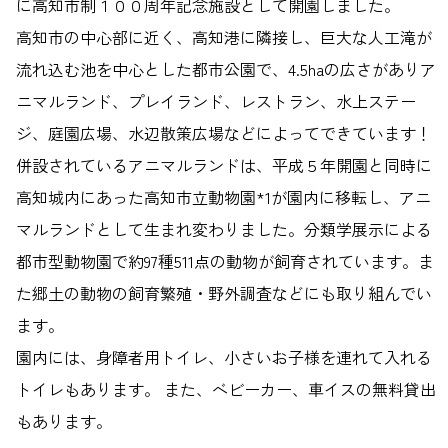
に高知市制１００周年記念施設として開園しました。
高知市の中心部に近く、高知港に隣接し、巨大な人工滝が
流れ込む池を中心とした都市公園で、4.5haの広さがありア
ニマルランド、プレイランド、レストラン、水上ステー
ジ、庭園広場、水辺散策広場などによってできています！
併設されているアニマルランドは、平成５年開園と同時に
高知城内にあった高知市立動物園*1が園内に移転し、アニ
マルランドとして生まれ変わりました。分類学展示による
都市型動物園で約97種511点の動物が飼育されています。ま
た郷土の動物の飼育繁殖・野外調査などにも取り組んでい
ます。
園内には、身障者用トイレ、小さいお子様を連れて入れる
トイレもあります。 また、ベビーカー、車イスの無料貸出
もあります。