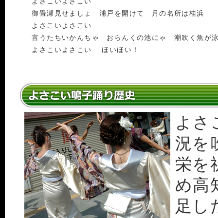
よさこいよさこい
御畳瀬見せましょ 浦戸を開けて 月の名所は桂浜
よさこいよさこい
言うたちいかんちゃ おらんくの池にゃ 潮吹く魚が
よさこいよさこい ほいほい！
よさ
況を
栄を
め高
足し