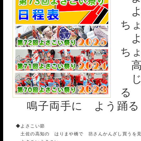
よ
ち
よ
ち
高
じ
る
鳴子両手に よう踊る
◆よさこい節
土佐の高知の はりまや橋で 坊さんかんざし買うを