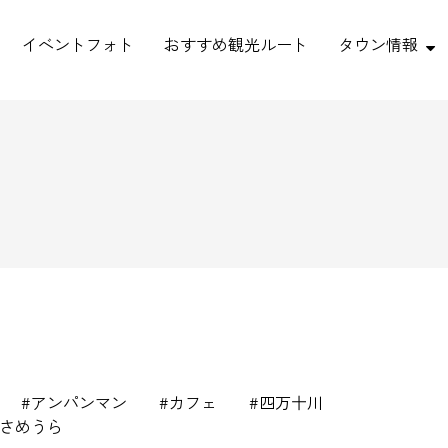
イベントフォト
おすすめ観光ルート
タウン情報
アンパンマン
カフェ
四万十川
さめうら