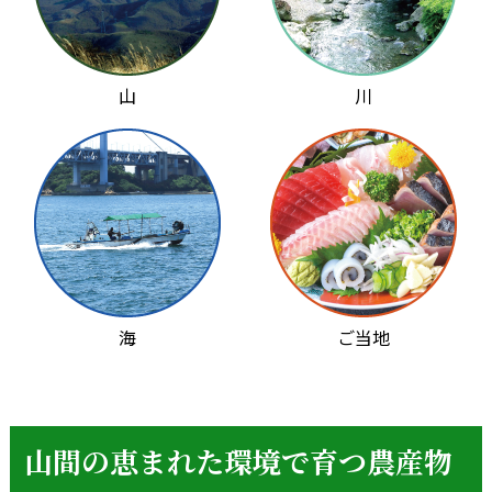
山
川
海
ご当地
山間の恵まれた環境で育つ農産物