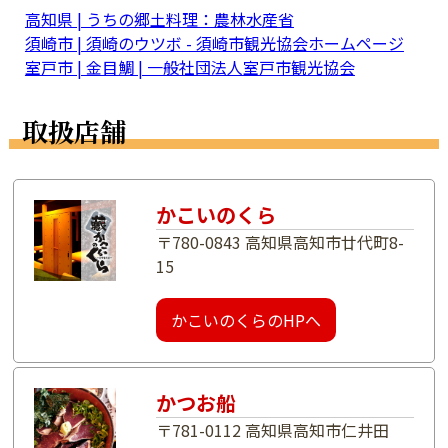
高知県 | うちの郷土料理：農林水産省
須崎市 | 須崎のウツボ - 須崎市観光協会ホームページ
室戸市 | 金目鯛 | 一般社団法人室戸市観光協会
取扱店舗
かこいのくら
〒780-0843 高知県高知市廿代町8-
15
かこいのくらのHPへ
かつお船
〒781-0112 高知県高知市仁井田