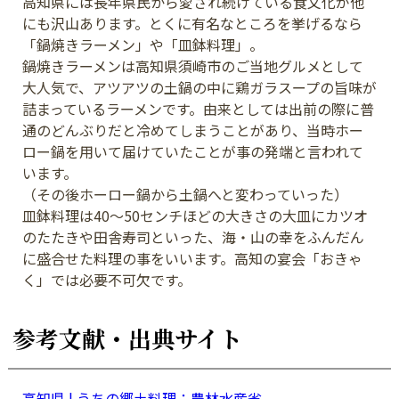
高知県には長年県民から愛され続けている食文化が他
にも沢山あります。とくに有名なところを挙げるなら
「鍋焼きラーメン」や「皿鉢料理」。
鍋焼きラーメンは高知県須崎市のご当地グルメとして
大人気で、アツアツの土鍋の中に鶏ガラスープの旨味が
詰まっているラーメンです。由来としては出前の際に普
通のどんぶりだと冷めてしまうことがあり、当時ホー
ロー鍋を用いて届けていたことが事の発端と言われて
います。
（その後ホーロー鍋から土鍋へと変わっていった）
皿鉢料理は40～50センチほどの大きさの大皿にカツオ
のたたきや田舎寿司といった、海・山の幸をふんだん
に盛合せた料理の事をいいます。高知の宴会「おきゃ
く」では必要不可欠です。
参考文献・出典サイト
高知県 | うちの郷土料理：農林水産省