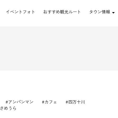
イベントフォト
おすすめ観光ルート
タウン情報
アンパンマン
カフェ
四万十川
さめうら