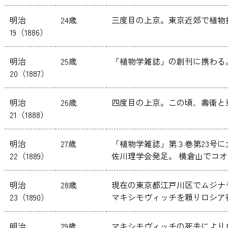
明治
24歳
三度目の上京。東京近郊で植物
19（1886）
明治
25歳
「植物学雑誌」の創刊に携わる
20（1887）
明治
26歳
四度目の上京。この頃、壽衛と
21（1888）
明治
27歳
「植物学雑誌」第３巻第23号
22（1889）
佐川理学会発足。 横倉山でコ
明治
28歳
現在の東京都江戸川区でムジナ
23（1890）
マキシモヴィッチを頼りロシア
明治
29歳
マキシモヴィッチの死去により