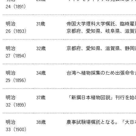
24（1891）
明治
31歳
帝国大学理科大学嘱託、臨時雇
26（1893）
京都府、愛知県、岐阜県、滋賀
明治
32歳
京都府、愛知県、滋賀県、静岡
27（1894）
明治
34歳
台湾へ植物採集のため出張命令
29（1896）
明治
37歳
「新撰日本植物図説」刊行を始
32（1899）
明治
38歳
農事試験場嘱託となる。「大日
33（1900）