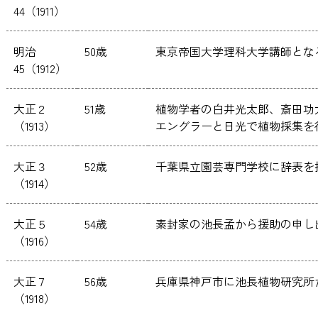
44（1911）
明治
50歳
東京帝国大学理科大学講師とな
45（1912）
大正２
51歳
植物学者の白井光太郎、斎田功
（1913）
エングラーと日光で植物採集を
大正３
52歳
千葉県立園芸専門学校に辞表を
（1914）
大正５
54歳
素封家の池長孟から援助の申し
（1916）
大正７
56歳
兵庫県神戸市に池長植物研究所
（1918）