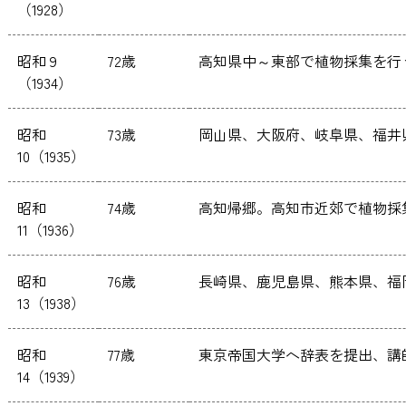
（1928）
昭和９
72歳
高知県中～東部で植物採集を行
（1934）
昭和
73歳
岡山県、大阪府、岐阜県、福井
10（1935）
昭和
74歳
高知帰郷。高知市近郊で植物採
11（1936）
昭和
76歳
長崎県、鹿児島県、熊本県、福
13（1938）
昭和
77歳
東京帝国大学へ辞表を提出、講
14（1939）