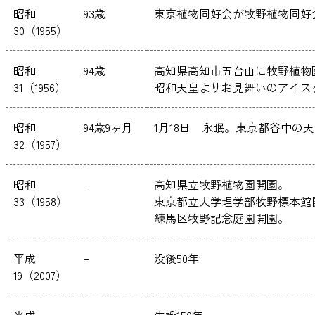
昭和
93歳
東京植物同好会が牧野植物同好
30（1955）
昭和
94歳
高知県高知市五台山に牧野植物
31（1956）
昭和天皇よりお見舞いのアイス
昭和
94歳9ヶ月
1月18日 永眠。東京都谷中
32（1957）
昭和
–
高知県立牧野植物園開園。
33（1958）
東京都立大学理学部牧野標本館
練馬区牧野記念庭園開園。
平成
–
没後50年
19（2007）