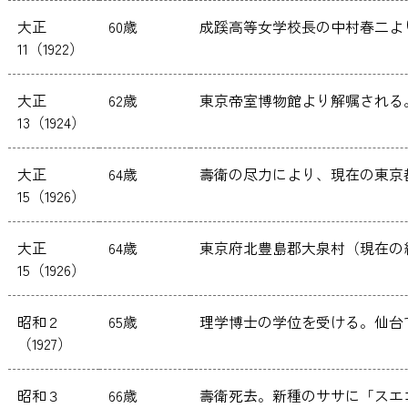
大正
60歳
成蹊高等女学校長の中村春二よ
11（1922）
大正
62歳
東京帝室博物館より解嘱される
13（1924）
大正
64歳
壽衛の尽力により、現在の東京
15（1926）
大正
64歳
東京府北豊島郡大泉村（現在の
15（1926）
昭和２
65歳
理学博士の学位を受ける。仙台
（1927）
昭和３
66歳
壽衛死去。新種のササに「スエ