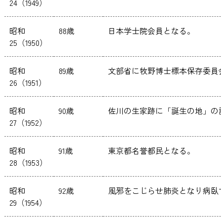
24（1949）
昭和
88歳
日本学士院会員となる。
25（1950）
昭和
89歳
文部省に牧野博士標本保存委員
26（1951）
昭和
90歳
佐川の生家跡に「誕生の地」の
27（1952）
昭和
91歳
東京都名誉都民となる。
28（1953）
昭和
92歳
風邪をこじらせ肺炎となり病臥
29（1954）