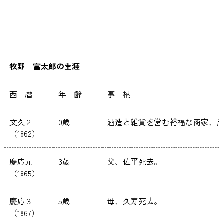
牧野 富太郎の生涯
西 暦
年 齢
事 柄
文久２
0歳
酒造と雑貨を営む裕福な商家、
（1862）
慶応元
3歳
父、佐平死去。
（1865）
慶応３
5歳
母、久寿死去。
（1867）