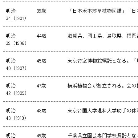
明治
39歳
「日本禾本莎草植物図譜」「日
34（1901）
明治
44歳
滋賀県、岡山県、鳥取県、福岡
39（1906）
明治
45歳
東京帝室博物館嘱託となる。「
40（1907）
明治
47歳
横浜植物会が創立される。会の
42（1909）
明治
48歳
東京帝国大学理科大学助手の休
43（1910）
明治
49歳
千葉県立園芸専門学校嘱託とな