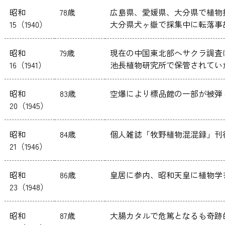
昭和
78歳
広島県、愛媛県、大分県で植物
15（1940）
大分県犬ヶ嶽で採集中に転落事
昭和
79歳
現在の中国東北部へサクラ調査
16（1941）
池長植物研究所で保管されてい
昭和
83歳
空爆により標品館の一部が被弾
20（1945）
昭和
84歳
個人雑誌「牧野植物混混録」刊
21（1946）
昭和
86歳
皇居に参内、昭和天皇に植物学
23（1948）
昭和
87歳
大腸カタルで危篤となるも奇跡