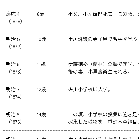
慶応４
6歳
祖父、小左衛門死去。この頃、
（1868）
明治５
10歳
土居謙護の寺子屋で習字を学ぶ
（1872）
明治６
11歳
伊藤徳裕（蘭林）の塾で漢学、
（1873）
後の妻、小澤壽衛生まれる。
明治７
12歳
佐川小学校に入学。
（1874）
明治９
14歳
この頃、小学校の授業に飽き足
（1876）
採集した植物を「重訂本草綱目