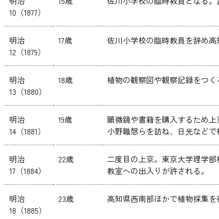
明治
15歳
佐川小学校の臨時教員となる。
10（1877）
明治
17歳
佐川小学校の臨時教員を辞め高
12（1879）
明治
18歳
植物の観察図や観察記録をつく
13（1880）
明治
19歳
顕微鏡や書籍を購入するため上
14（1881）
小野職愨らを訪ね、日光などで
明治
22歳
二度目の上京。東京大学理学部
17（1884）
教室への出入りが許される。
明治
23歳
高知県西南部ほかで植物採集を
18（1885）