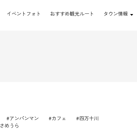
イベントフォト
おすすめ観光ルート
タウン情報
アンパンマン
カフェ
四万十川
さめうら