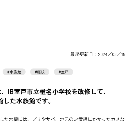
最終更新日：2024／03／18
水族館
廃校
室戸
は、旧室戸市立椎名小学校を改修して、
に開館した水族館です。
した水槽には、ブリやサバ、地元の定置網にかかったカメな