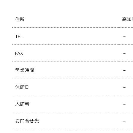
住所
高知
TEL
－
FAX
－
営業時間
－
休館日
－
入館料
－
お問合せ先
－