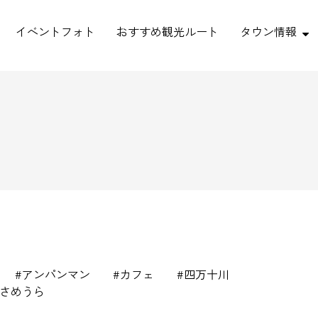
イベントフォト
おすすめ観光ルート
タウン情報
アンパンマン
カフェ
四万十川
さめうら