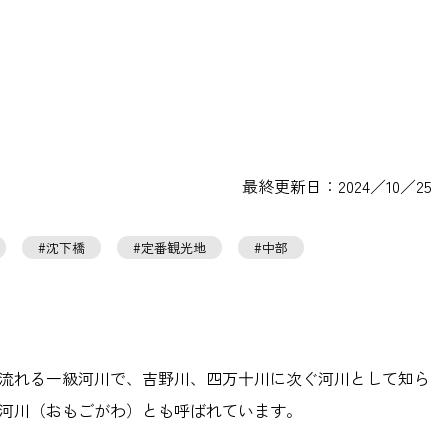
最終更新日：2024／10／25
沈下橋
定番観光地
中部
流れる一級河川で、吉野川、四万十川に次ぐ河川として知ら
河川（おもごがわ）とも呼ばれています。