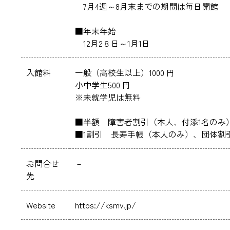
7月4週～8月末までの期間は毎日開館
■年末年始
12月2８日～1月1日
入館料
一般（高校生以上）1000 円
小中学生500 円
※未就学児は無料
■半額 障害者割引（本人、付添1名のみ
■1割引 長寿手帳（本人のみ）、団体割引
お問合せ
－
先
Website
https://ksmv.jp/