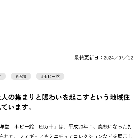
最終更新日：2024／07／22
市
西部
ホビー館
な人の集まりと賑わいを起こすという地域住
れています。
洋堂 ホビー館 四万十』は、平成20年に、廃校になった打
られた、フィギュアやミニチュアコレクションなどを展示し