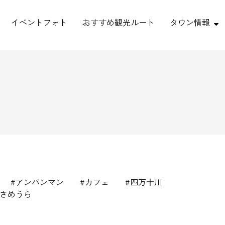
イベントフォト
おすすめ観光ルート
タウン情報
アンパンマン
カフェ
四万十川
さめうら