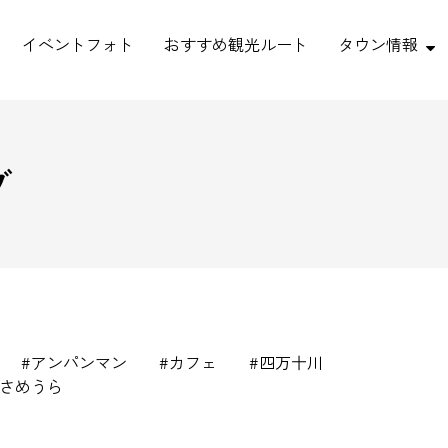
イベントフォト
おすすめ観光ルート
タウン情報
ブ
アンパンマン
カフェ
四万十川
さめうら