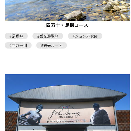
四万十・足摺コース
足摺岬
観光遊覧船
ジョン万次郎
四万十川
観光ルート