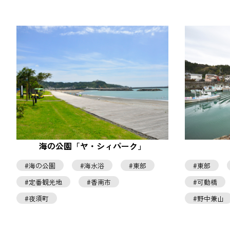
海の公園「ヤ・シィパーク」
海の公園
海水浴
東部
東部
定番観光地
香南市
可動橋
夜須町
野中兼山