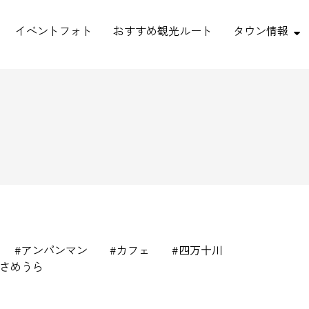
イベントフォト
おすすめ観光ルート
タウン情報
アンパンマン
カフェ
四万十川
さめうら