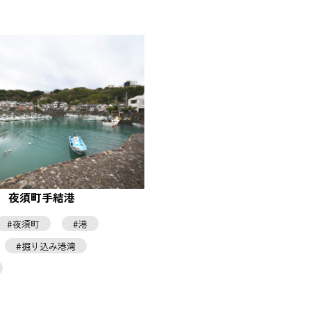
夜須町手結港
夜須町
港
掘り込み港湾