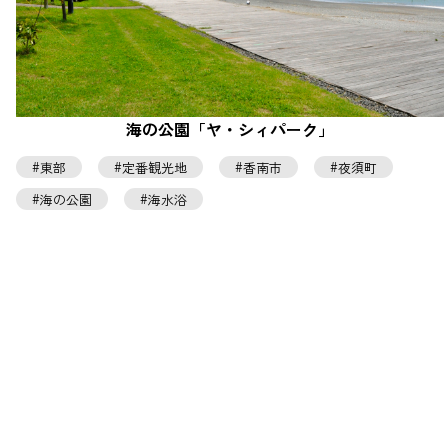
海の公園「ヤ・シィパーク」
東部
定番観光地
香南市
夜須町
海の公園
海水浴