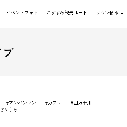
イベントフォト
おすすめ観光ルート
タウン情報
イブ
アンパンマン
カフェ
四万十川
さめうら