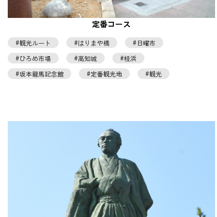
定番コース
観光ルート
はりまや橋
日曜市
ひろめ市場
高知城
桂浜
坂本龍馬記念館
定番観光地
観光