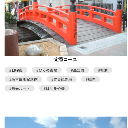
定番コース
日曜市
ひろめ市場
高知城
桂浜
坂本龍馬記念館
定番観光地
観光
観光ルート
はりまや橋