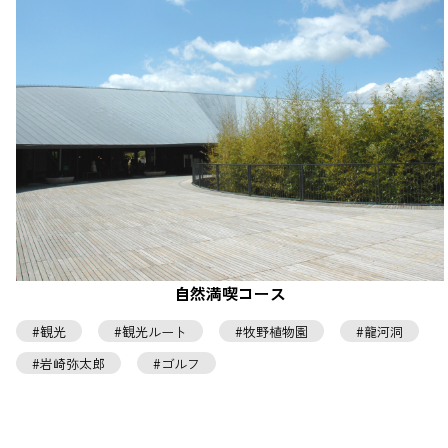
自然満喫コース
観光
観光ルート
牧野植物園
龍河洞
岩崎弥太郎
ゴルフ