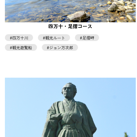
四万十・足摺コース
四万十川
観光ルート
足摺岬
観光遊覧船
ジョン万次郎