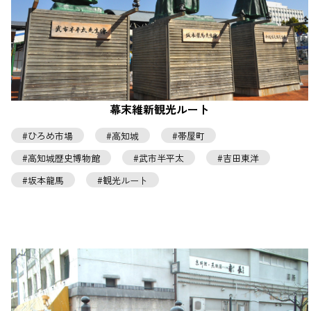
幕末維新観光ルート
ひろめ市場
高知城
帯屋町
高知城歴史博物館
武市半平太
吉田東洋
坂本龍馬
観光ルート